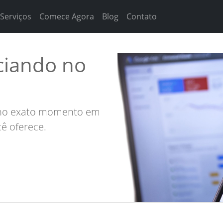
Serviços
Comece Agora
Blog
Contato
ciando no
s no exato momento em
ê oferece.