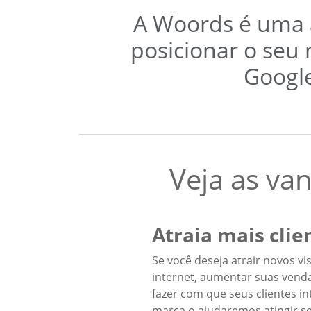
A Woords é uma a
posicionar o seu
Google
Veja as va
Atraia mais clie
Se você deseja atrair novos vi
internet, aumentar suas venda
fazer com que seus clientes i
marca o ajudaremos atingir se