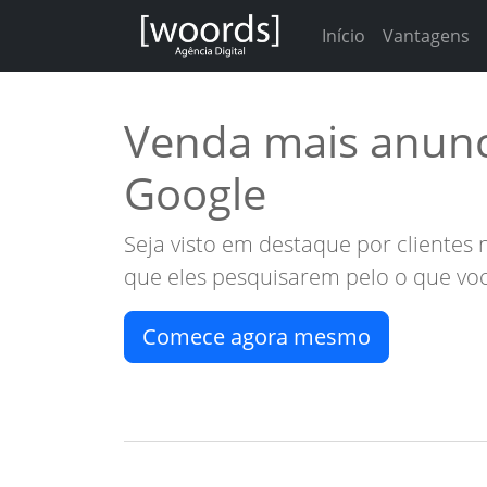
Início
Vantagens
Venda mais anun
Google
Seja visto em destaque por cliente
que eles pesquisarem pelo o que voc
Comece agora mesmo