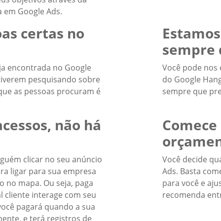
a em Google Ads.
as certas no
Estamos
sempre 
ja encontrada no Google
Você pode nos 
stiverem pesquisando sobre
do Google Hango
 que as pessoas procuram é
sempre que pre
cessos, não há
Comece 
orçamen
guém clicar no seu anúncio
Você decide qua
para ligar para sua empresa
Ads. Basta com
ço no mapa. Ou seja, paga
para você e aju
 cliente interage com seu
recomenda entr
 você pagará quando a sua
ente, e terá registros de